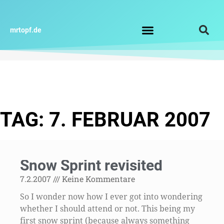
Zum
Inhalt
springen
mrtopf.de
Impressum / Datenschutz
TAG: 7. FEBRUAR 2007
Snow Sprint revisited
7.2.2007
Keine Kommentare
So I wonder now how I ever got into wondering
whether I should attend or not. This being my
first snow sprint (because always something