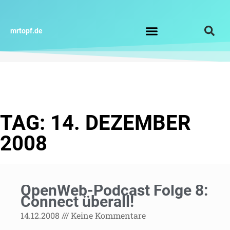
Zum
Inhalt
springen
mrtopf.de
Impressum / Datenschutz
TAG: 14. DEZEMBER
2008
OpenWeb-Podcast Folge 8:
Connect überall!
14.12.2008
Keine Kommentare