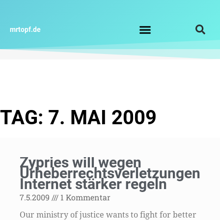
Zum
Inhalt
springen
mrtopf.de
Impressum / Datenschutz
TAG: 7. MAI 2009
Zypries will wegen
Urheberrechtsverletzungen
Internet stärker regeln
7.5.2009
1 Kommentar
Our ministry of justice wants to fight for better