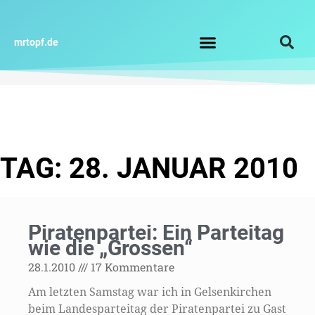
Zum
Inhalt
springen
mrtopf.de
Impressum / Datenschutz
TAG: 28. JANUAR 2010
Piratenpartei: Ein Parteitag
wie die „Grossen“
28.1.2010
17 Kommentare
Am letzten Samstag war ich in Gelsenkirchen
beim Landesparteitag der Piratenpartei zu Gast