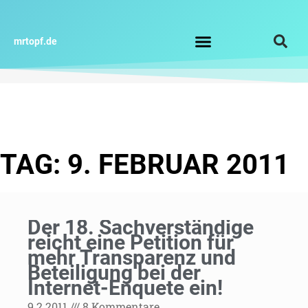
Zum
Inhalt
springen
mrtopf.de
Impressum / Datenschutz
TAG: 9. FEBRUAR 2011
Der 18. Sachverständige
reicht eine Petition für
mehr Transparenz und
Beteiligung bei der
Internet-Enquete ein!
9.2.2011
8 Kommentare