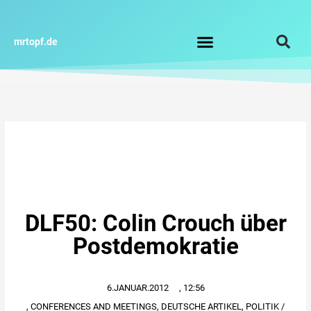
Zum
Inhalt
springen
mrtopf.de
Impressum / Datenschutz
DLF50: Colin Crouch über
Postdemokratie
6.JANUAR.2012
,
12:56
,
CONFERENCES AND MEETINGS
,
DEUTSCHE ARTIKEL
,
POLITIK /