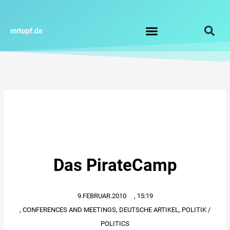
Zum
Inhalt
springen
mrtopf.de
Impressum / Datenschutz
Das PirateCamp
9.FEBRUAR.2010
,
15:19
,
CONFERENCES AND MEETINGS
,
DEUTSCHE ARTIKEL
,
POLITIK /
POLITICS