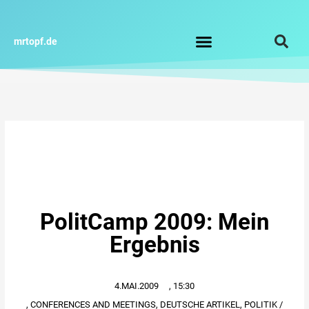
Zum
Inhalt
springen
mrtopf.de
Impressum / Datenschutz
PolitCamp 2009: Mein
Ergebnis
4.MAI.2009
,
15:30
,
CONFERENCES AND MEETINGS
,
DEUTSCHE ARTIKEL
,
POLITIK /