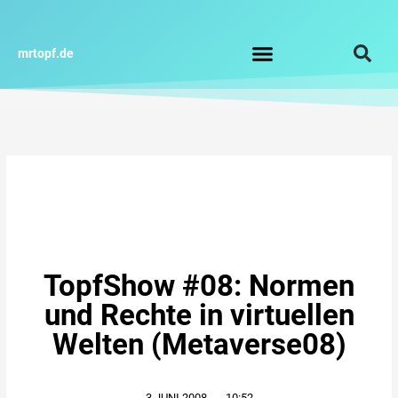
Zum
Inhalt
springen
mrtopf.de
Impressum / Datenschutz
TopfShow #08: Normen
und Rechte in virtuellen
Welten (Metaverse08)
3.JUNI.2008
,
10:52