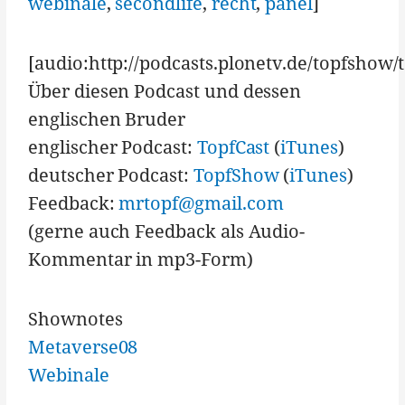
webinale
,
secondlife
,
recht
,
panel
]
[audio:http://podcasts.plonetv.de/topfsh
Über diesen Podcast und dessen
englischen Bruder
englischer Podcast:
TopfCast
(
iTunes
)
deutscher Podcast:
TopfShow
(
iTunes
)
Feedback:
mrtopf@gmail.com
(gerne auch Feedback als Audio-
Kommentar in mp3-Form)
Shownotes
Metaverse08
Webinale