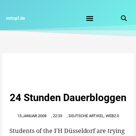
Zum
Inhalt
springen
mrtopf.de
Impressum / Datenschutz
24 Stunden Dauerbloggen
15.JANUAR.2008
,
22:33
,
DEUTSCHE ARTIKEL
,
WEB2.0
Students of the FH Düsseldorf are trying