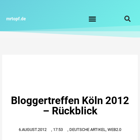
Zum
Inhalt
springen
mrtopf.de
Impressum / Datenschutz
Bloggertreffen Köln 2012
– Rückblick
6.AUGUST.2012
,
17:53
,
DEUTSCHE ARTIKEL
,
WEB2.0