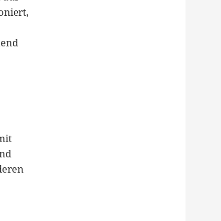
niert,
nend
mit
und
deren