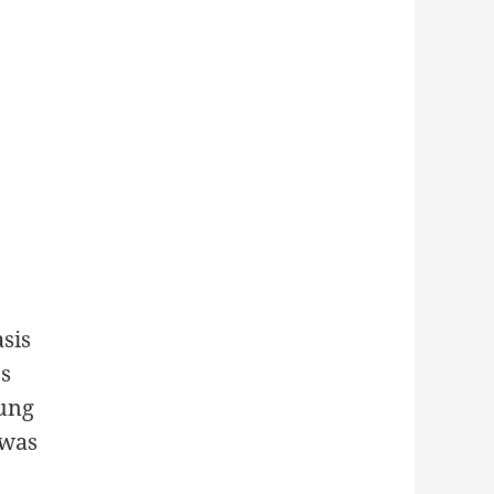
asis
s
tung
 was