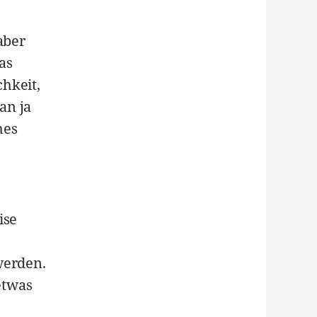
aber
as
hkeit,
an ja
hes
ise
werden.
etwas