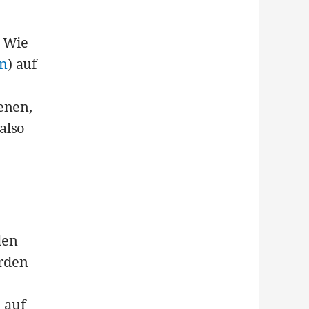
. Wie
en
) auf
enen,
also
den
erden
 auf