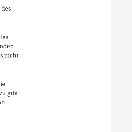
 des
tes
enden
s nicht
ie
zu gibt
on