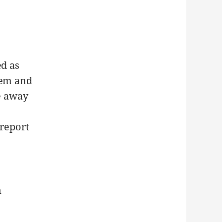
ed as
tem and
de away
 report
n