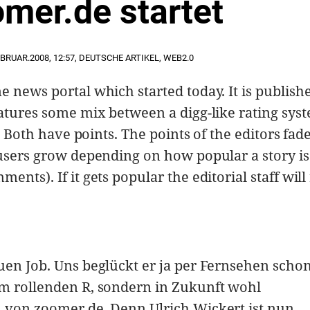
mer.de startet
EBRUAR.2008
,
12:57
,
DEUTSCHE ARTIKEL
,
WEB2.0
e news portal which started today. It is publish
eatures some mix between a digg-like rating sys
e. Both have points. The points of the editors fa
 users grow depending on how popular a story is
nts). If it gets popular the editorial staff will
uen Job. Uns beglückt er ja per Fernsehen scho
em rollenden R, sondern in Zukunft wohl
n von zoomer.de. Denn Ulrich Wickert ist nun