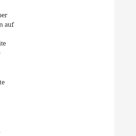
per
n auf
ite
e
te
m