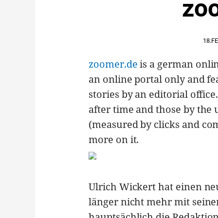
zoo
18.F
zoomer.de
is a german onlin
an online portal only and f
stories by an editorial offic
after time and those by the
(measured by clicks and comme
more on it.
Ulrich Wickert hat einen ne
länger nicht mehr mit sein
hauptsächlich die Redaktio