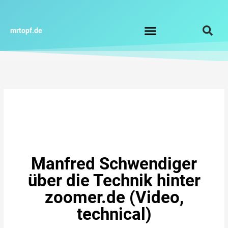
Zum
Inhalt
springen
mrtopf.de
Impressum / Datenschutz
Manfred Schwendiger
über die Technik hinter
zoomer.de (Video,
technical)