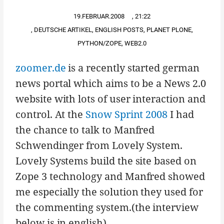
19.FEBRUAR.2008
,
21:22
,
DEUTSCHE ARTIKEL
,
ENGLISH POSTS
,
PLANET PLONE
,
PYTHON/ZOPE
,
WEB2.0
zoomer.de
is a recently started german
news portal which aims to be a News 2.0
website with lots of user interaction and
control. At the
Snow Sprint 2008
I had
the chance to talk to Manfred
Schwendinger from Lovely System.
Lovely Systems build the site based on
Zope 3 technology and Manfred showed
me especially the solution they used for
the commenting system.(the interview
below is in english).