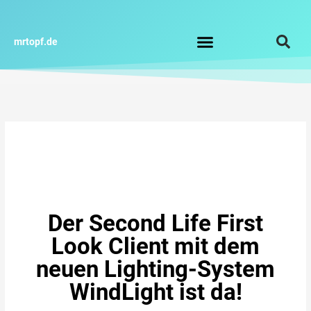
Zum
Inhalt
springen
mrtopf.de
Impressum / Datenschutz
Der Second Life First
Look Client mit dem
neuen Lighting-System
WindLight ist da!