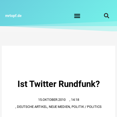
Zum
Inhalt
springen
mrtopf.de
Impressum / Datenschutz
Ist Twitter Rundfunk?
15.OKTOBER.2010
,
14:18
,
DEUTSCHE ARTIKEL
,
NEUE MEDIEN
,
POLITIK / POLITICS