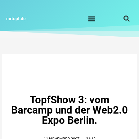
Zum
Inhalt
springen
mrtopf.de
Impressum / Datenschutz
TopfShow 3: vom
Barcamp und der Web2.0
Expo Berlin.
11.NOVEMBER.2007
,
21:18