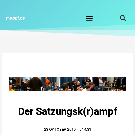
Zum
Inhalt
springen
mrtopf.de
Impressum / Datenschutz
Der Satzungsk(r)ampf
23.OKTOBER.2010
,
14:31