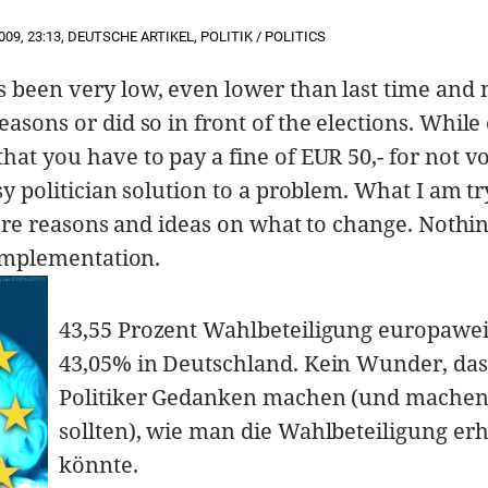
009
,
23:13
,
DEUTSCHE ARTIKEL
,
POLITIK / POLITICS
s been very low, even lower than last time and
easons or did so in front of the elections. While
hat you have to pay a fine of EUR 50,- for not vo
sy politician solution to a problem. What I am tr
w more reasons and ideas on what to change. Noth
g implementation.
43,55 Prozent Wahlbeteiligung europawei
43,05% in Deutschland. Kein Wunder, das
Politiker Gedanken machen (und mache
sollten), wie man die Wahlbeteiligung e
könnte.