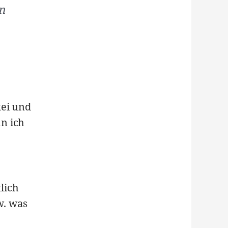
n
kei und
n ich
lich
w. was