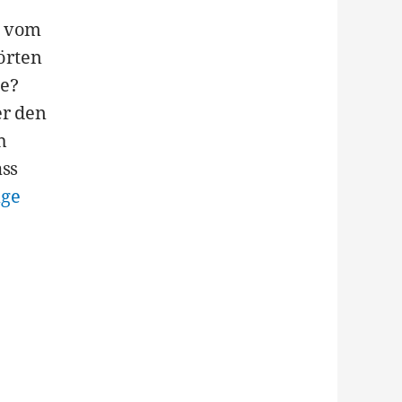
e vom
örten
de?
er den
h
ass
nge