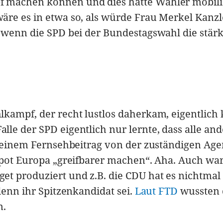
 machen können und dies hätte Wähler mobilis
äre es in etwa so, als würde Frau Merkel Kanzl
 wenn die SPD bei der Bundestagswahl die stärk
kampf, der recht lustlos daherkam, eigentlich 
le der SPD eigentlich nur lernte, dass alle an
n einem Fernsehbeitrag von der zuständigen Age
Spot Europa „greifbarer machen“. Aha. Auch war
t produziert und z.B. die CDU hat es nichtmal
denn ihr Spitzenkandidat sei.
Laut FTD
wussten 
n.