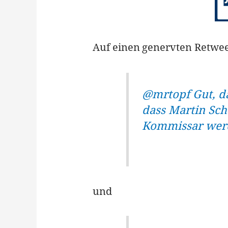
Auf einen genervten Retwe
@
mrtopf
Gut, d
dass Martin Sch
Kommissar werd
und