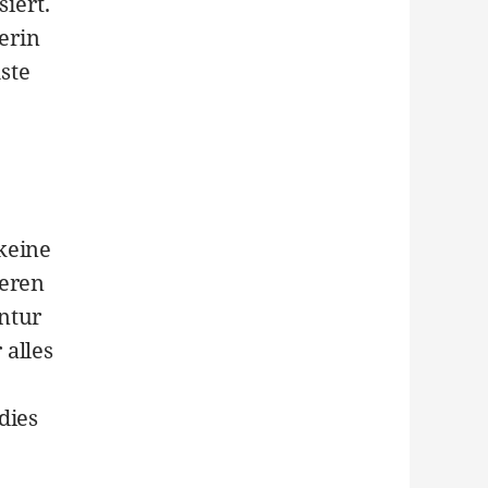
iert.
erin
ste
keine
deren
ntur
 alles
dies