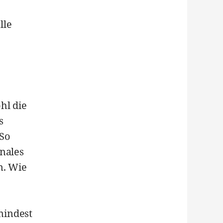
lle
hl die
s
 So
onales
n. Wie
mindest