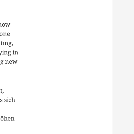
 now
 one
ting,
ying in
ing new
t,
s sich
n
rhöhen