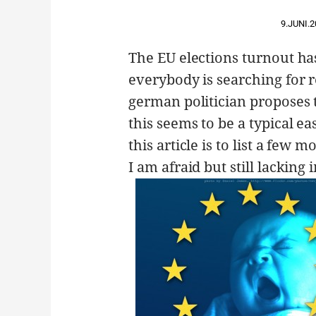
9.JUNI.2
The EU elections turnout ha
everybody is searching for r
german politician proposes t
this seems to be a typical ea
this article is to list a fe
I am afraid but still lackin