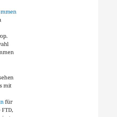
ommen
n
rop.
wahl
timmen
usehen
s mit
en
für
e FTD,