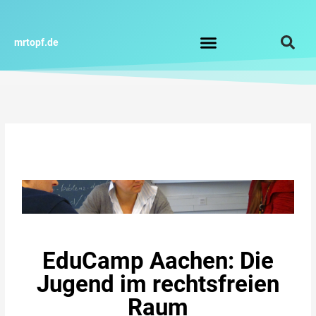
Zum
Inhalt
springen
mrtopf.de
Impressum / Datenschutz
EduCamp Aachen: Die
Jugend im rechtsfreien
Raum