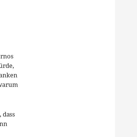
ornos
ürde,
planken
 warum
, dass
ann