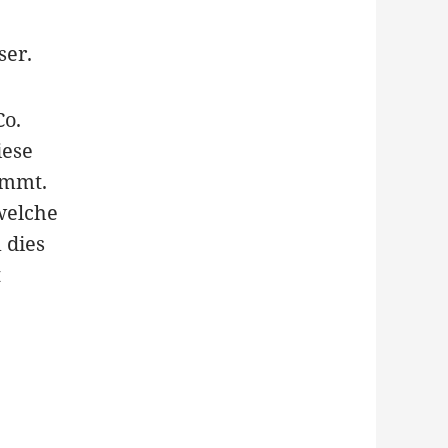
ser.
Co.
iese
emmt.
welche
 dies
t