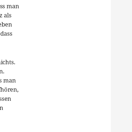
ass man
 als
eben
 dass
ichts.
n.
ss man
fhören,
ssen
nn