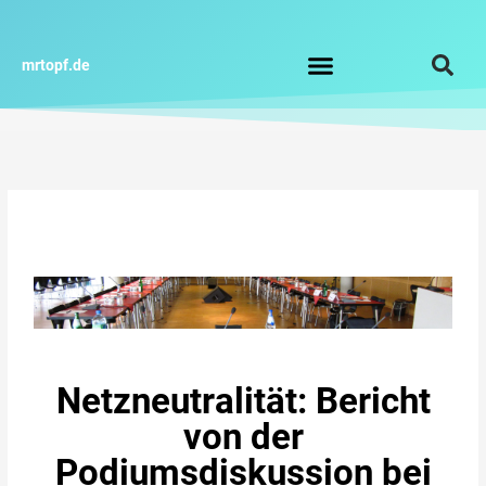
Zum
Inhalt
springen
mrtopf.de
Impressum / Datenschutz
Netzneutralität: Bericht
von der
Podiumsdiskussion bei