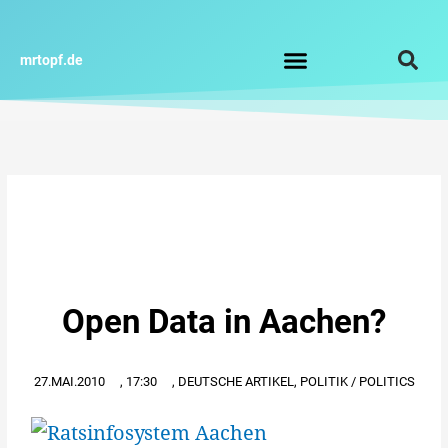
Zum
Inhalt
springen
mrtopf.de
Impressum / Datenschutz
Open Data in Aachen?
27.MAI.2010
,
17:30
,
DEUTSCHE ARTIKEL
,
POLITIK / POLITICS