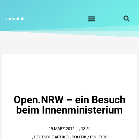
Zum
Inhalt
springen
mrtopf.de
Impressum / Datenschutz
Open.NRW – ein Besuch
beim Innenministerium
19.MÄRZ.2012
,
13:54
,
DEUTSCHE ARTIKEL
,
POLITIK / POLITICS