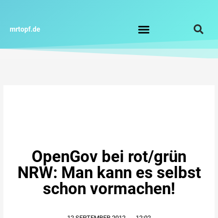
Zum
Inhalt
springen
mrtopf.de
Impressum / Datenschutz
OpenGov bei rot/grün
NRW: Man kann es selbst
schon vormachen!
12.SEPTEMBER.2012
,
12:02