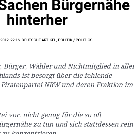
n Sachen Bürgernähe
hinterher
.2012
,
22:16
,
DEUTSCHE ARTIKEL
,
POLITIK / POLITICS
z, Bürger, Wähler und Nichtmitglied in alle
hlands ist besorgt über die fehlende
 Piratenpartei NRW und deren Fraktion im
tei vor, nicht genug für die so oft
rgernähe zu tun und sich stattdessen rein
t zu konzentrieren.