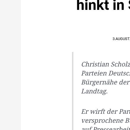
hinkt i
3.AUGUST
Christian Schol
Parteien Deutsc
Bürgernähe der
Landtag.
Er wirft der Par
versprochene Bü
auf Pressearbei