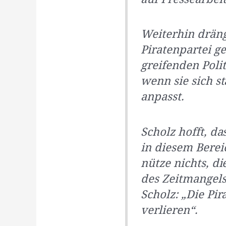
Weiterhin dräng
Piratenpartei g
greifenden Poli
wenn sie sich 
anpasst.
Scholz hofft, da
in diesem Berei
nütze nichts, d
des Zeitmangels
Scholz: „Die Pir
verlieren“.