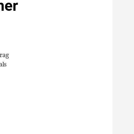
her
trag
als