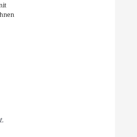
mit
chnen
t.