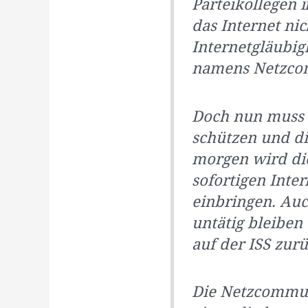
Parteikollegen 
das Internet ni
Internetgläubig
namens Netzcom
Doch nun muss e
schützen und d
morgen wird di
sofortigen Inte
einbringen. Au
untätig bleiben
auf der ISS zur
Die Netzcommuni