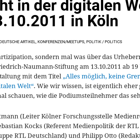
t in der digitalen W
.10.2011 in Köln
DEUTSCHE ARTIKEL
,
KONFERENZEN/MEETUPS
,
POLITIK / POLITICS
rtizipation, sondern mal was über das Urheber
Friedrich-Naumann-Stiftung am 13.10.2011 ab 19
altung mit dem Titel
„Alles möglich, keine Gre
italen Welt“
. Wie wir wissen, ist eigentlich eher
mal schauen, wie die Podiumsteilnehmer das se
rtmann (Leiter Kölner Forschungsstelle Medienr
ebastian Kocks (Referent Medienpolitik der RTL
ppe RTL Deutschland) und Philipp Otto (Redak