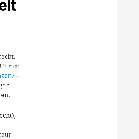
elt
recht.
 Uhr im
nzen? –
 gar
hen.
echt),
teur