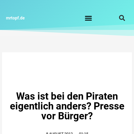
Zum
Inhalt
springen
mrtopf.de
Impressum / Datenschutz
Was ist bei den Piraten
eigentlich anders? Presse
vor Bürger?
8.AUGUST.2012
,
01:15