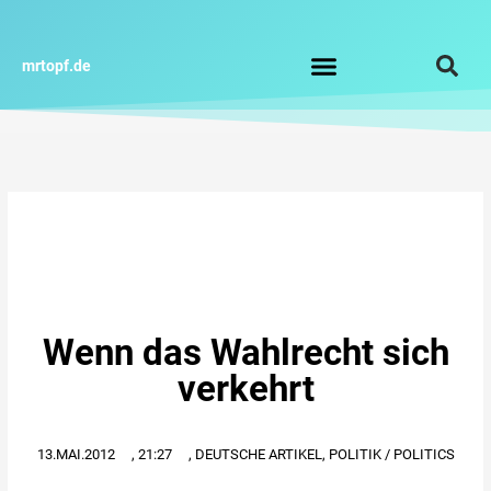
Zum
Inhalt
springen
mrtopf.de
Impressum / Datenschutz
Wenn das Wahlrecht sich
verkehrt
13.MAI.2012
,
21:27
,
DEUTSCHE ARTIKEL
,
POLITIK / POLITICS