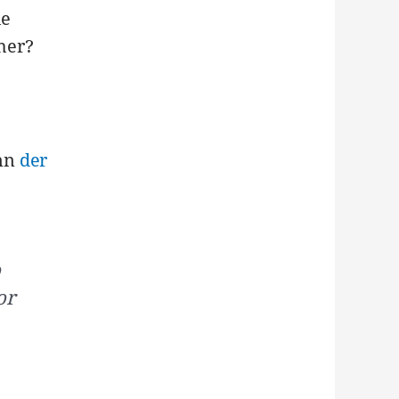
ie
cher?
enn
der
o
or