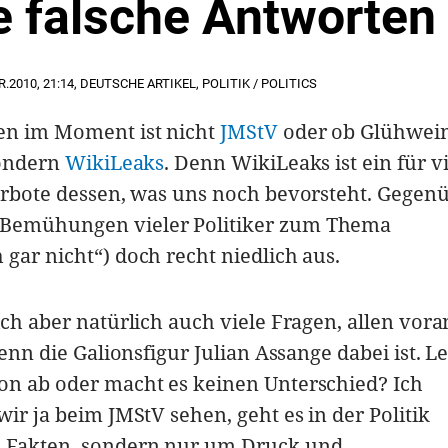
e falsche Antworten
R.2010
,
21:14
,
DEUTSCHE ARTIKEL
,
POLITIK / POLITICS
en im Moment ist nicht
JMStV
oder ob Glühwei
sondern
WikiLeaks
. Denn WikiLeaks ist ein für v
Vorbote dessen, was uns noch bevorsteht. Gegen
 Bemühungen vieler Politiker zum Thema
gar nicht“) doch recht niedlich aus.
ich aber natürlich auch viele Fragen, allen vora
denn die Galionsfigur Julian Assange dabei ist. L
on ab oder macht es keinen Unterschied? Ich
wir ja beim JMStV sehen, geht es in der Politik
m Fakten, sondern nur um Druck und