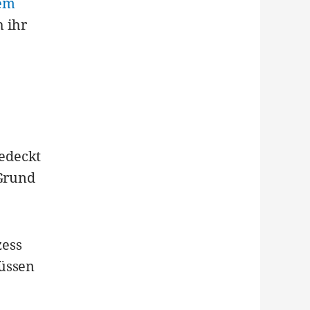
nem
 ihr
edeckt
 Grund
zess
lüssen