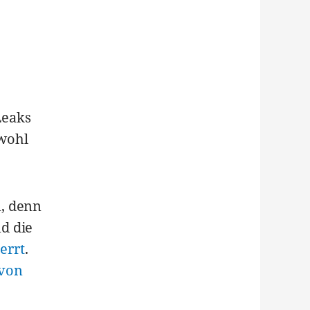
Leaks
 wohl
n, denn
d die
errt
.
 von