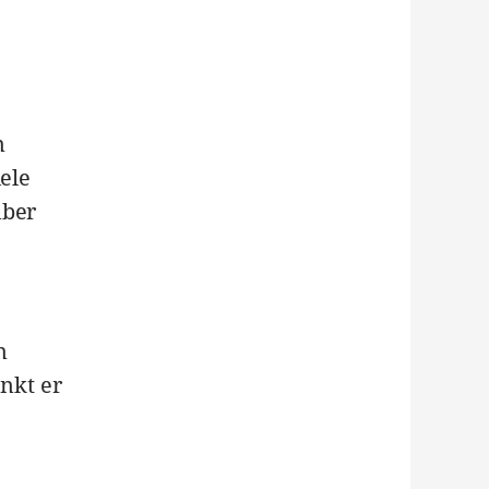
n
iele
über
n
enkt er