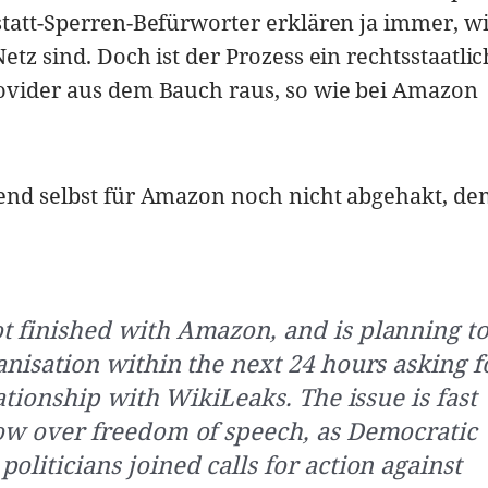
statt-Sperren-Befürworter erklären ja immer, w
etz sind. Doch ist der Prozess ein rechtsstaatli
rovider aus dem Bauch raus, so wie bei Amazon
nend selbst für Amazon noch nicht abgehakt, d
t finished with Amazon, and is planning t
anisation within the next 24 hours asking f
elationship with WikiLeaks. The issue is fast
row over freedom of speech, as Democratic
oliticians joined calls for action against