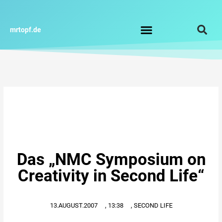
Zum
Inhalt
springen
mrtopf.de
Impressum / Datenschutz
Das „NMC Symposium on
Creativity in Second Life“
13.AUGUST.2007
,
13:38
,
SECOND LIFE