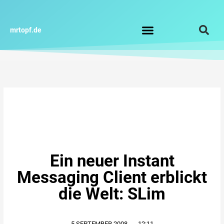
Zum
Inhalt
springen
mrtopf.de
Impressum / Datenschutz
Ein neuer Instant
Messaging Client erblickt
die Welt: SLim
5.SEPTEMBER.2008
,
12:11