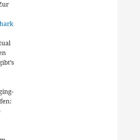
Zur
hark
tual
en
ibt’s
ging-
fen:
e
um