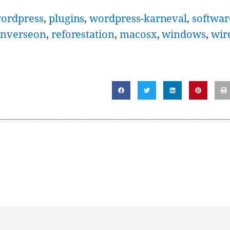
ordpress
,
plugins
,
wordpress-karneval
,
softwar
onverseon
,
reforestation
,
macosx
,
windows
,
wir