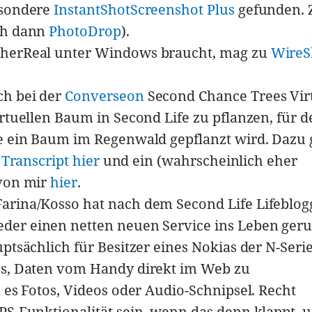
esondere
InstantShot
Screenshot Plus
gefunden. 
ch dann
PhotoDrop
).
therReal unter Windows braucht, mag zu
WireS
ch bei der
Converseon
Second Chance Trees Vir
irtuellen Baum in Second Life zu pflanzen, für d
e ein Baum im Regenwald gepflanzt wird. Dazu g
n
Transcript hier
und ein (wahrscheinlich eher
 von mir
hier
.
arina/Kosso hat nach dem Second Life Lifeblog
der einen netten neuen Service ins Leben geru
auptsächlich für Besitzer eines Nokias der N-Seri
es, Daten vom Handy direkt im Web zu
n es Fotos, Videos oder Audio-Schnipsel. Recht
PS-Funktionalität sein, wenn das denn klappt, 