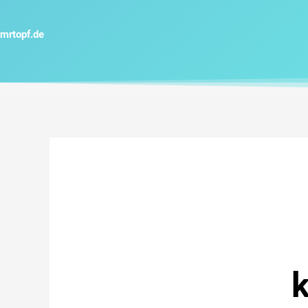
Zum
Inhalt
mrtopf.de
springen
k