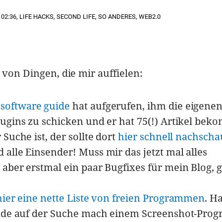
02:36
,
LIFE HACKS
,
SECOND LIFE
,
SO ANDERES
,
WEB2.0
 von Dingen, die mir auffielen:
m
software guide
hat aufgerufen, ihm die eigene
ugins zu schicken und er hat 75(!) Artikel be
Suche ist, der sollte dort
hier schnell nachsch
alle Einsender! Muss mir das jetzt mal alles
aber erstmal ein paar Bugfixes für mein Blog, 
hier eine nette Liste von freien Programmen
. H
rade auf der Suche mach einem Screenshot-Pro