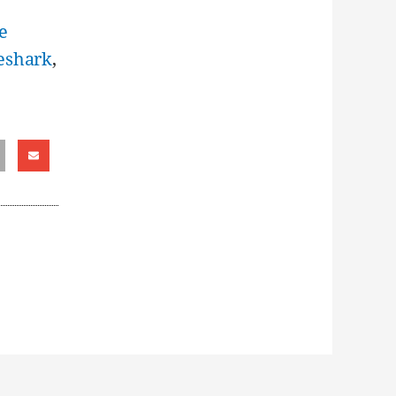
e
eshark
,