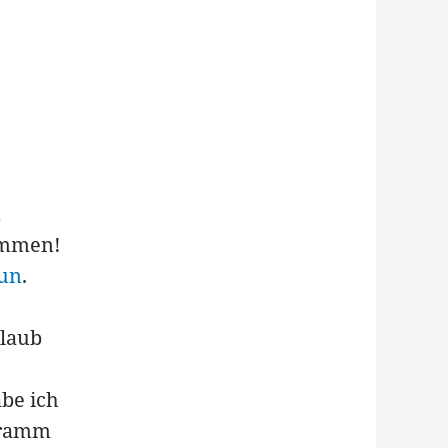
n
kommen!
aun
.
glaub
abe ich
gramm