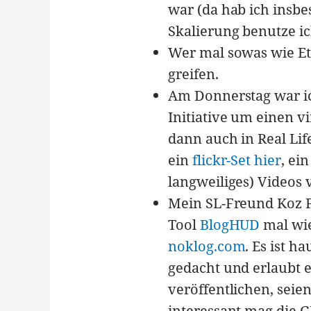
war (da hab ich insb
Skalierung benutze i
Wer mal sowas wie E
greifen.
Am Donnerstag war i
Initiative um einen v
dann auch in Real Lif
ein
flickr-Set hier
, ei
langweiliges) Videos
Mein SL-Freund Koz F
Tool
BlogHUD
mal wie
noklog.com
. Es ist h
gedacht und erlaubt 
veröffentlichen, seie
interessant mag die G