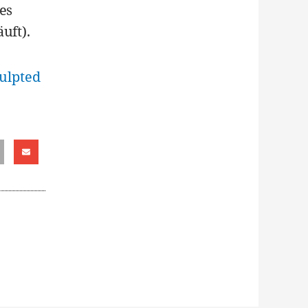
es
uft).
ulpted