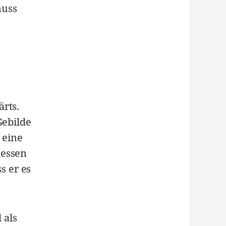
muss
rts.
Gebilde
 eine
dessen
s er es
 als