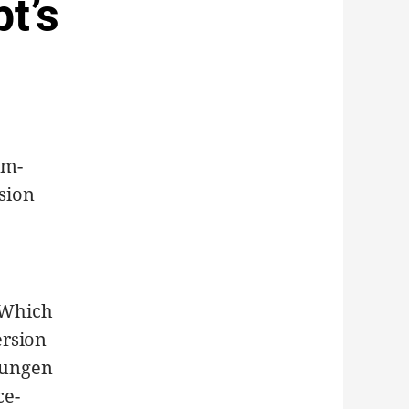
t’s
am-
rsion
t Which
ersion
zungen
ce-