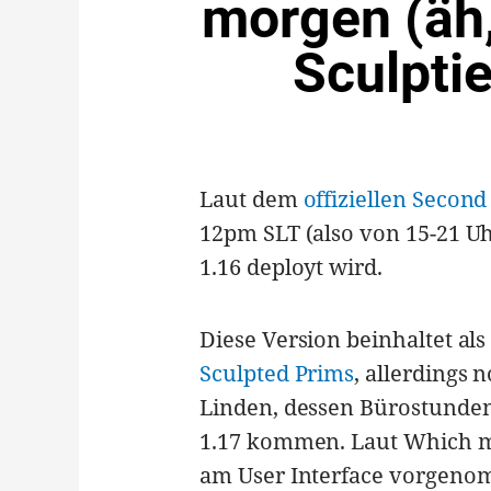
morgen (äh,
Sculpti
Laut dem
offiziellen Second
12pm SLT (also von 15-21 Uhr
1.16 deployt wird.
Diese Version beinhaltet al
Sculpted Prims
, allerdings 
Linden, dessen Bürostunden 
1.17 kommen. Laut Which 
am User Interface vorgenom