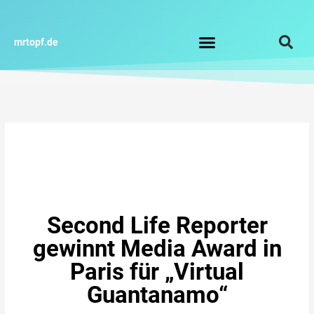
Zum
Inhalt
springen
mrtopf.de
Impressum / Datenschutz
Second Life Reporter
gewinnt Media Award in
Paris für „Virtual
Guantanamo“