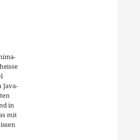
nima-
heisse
l
 Java-
iten
nd in
as mit
eissen