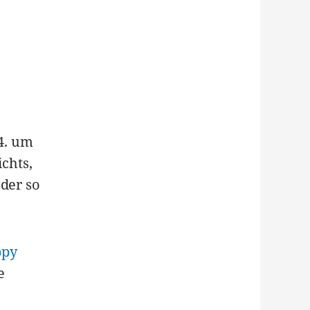
4. um
chts,
eder so
ppy
e