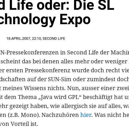
 Life oder: Die SL
chnology Expo
18.APRIL.2007
,
22:10
,
SECOND LIFE
SUN-Pressekonferenzen in Second Life der Machi
 scheint das bei denen alles mehr oder weniger 
 der ersten Pressekonferenz wurde doch recht vie
schaften auf der SUN-Sim oder zumindest doch
ist meines Wissens nichts. Nun, ausser einer zwe
it dem Thema „Java wird GPL“ beschäftigt hat u
hr gezeigt haben, wie allergisch sie auf alles, w
eren (z.B. Mono). Nachzuhören
hier
. Was nicht h
von Vorteil ist.