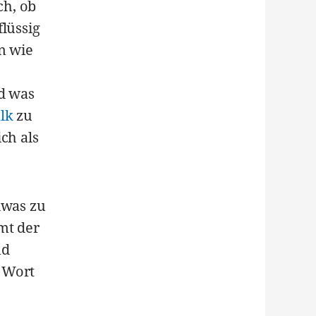
ch, ob
flüssig
n wie
nd was
lk
zu
ch als
dwas zu
mt der
nd
 Wort