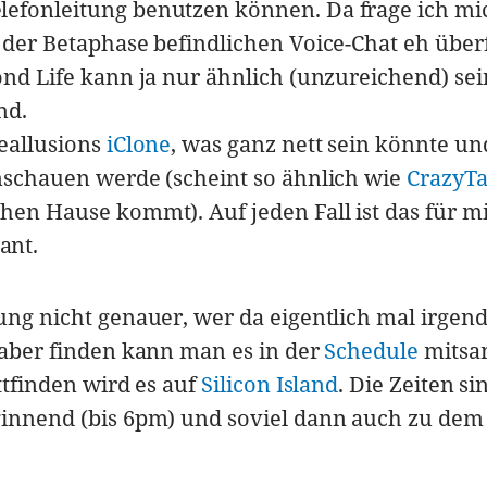
lefonleitung benutzen können. Da frage ich mi
n der Betaphase befindlichen Voice-Chat eh über
cond Life kann ja nur ähnlich (unzureichend) sei
nd.
Reallusions
iClone
, was ganz nett sein könnte u
anschauen werde (scheint so ähnlich wie
CrazyTa
hen Hause kommt). Auf jeden Fall ist das für mi
ant.
rung nicht genauer, wer da eigentlich mal irgen
, aber finden kann man es in der
Schedule
mitsa
attfinden wird es auf
Silicon Island
. Die Zeiten si
eginnend (bis 6pm) und soviel dann auch zu dem