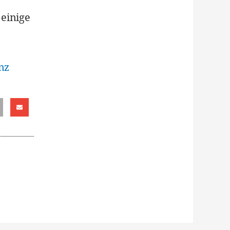
 einige
nz