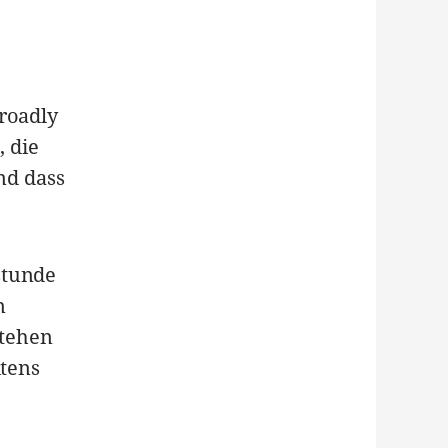
broadly
, die
und dass
stunde
n
stehen
itens