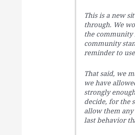
This is a new si
through. We wo
the community l
community stan
reminder to use
That said, we m
we have allowed 
strongly enough
decide, for the 
allow them any 
last behavior th