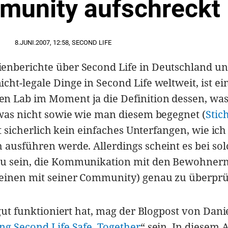
munity aufschreckt
8.JUNI.2007
,
12:58
,
SECOND LIFE
enberichte über Second Life in Deutschland un
ht-legale Dinge in Second Life weltweit, ist ei
n Lab im Moment ja die Definition dessen, was
 was nicht sowie wie man diesem begegnet (
Stic
st sicherlich kein einfaches Unterfangen, wie ich
 ausführen werde. Allerdings scheint es bei so
zu sein, die Kommunikation mit den Bewohner
meinen mit seiner Community) genau zu überprü
 gut funktioniert hat, mag der Blogpost von Dani
ng Second Life Safe, Together
“ sein. In diesem A