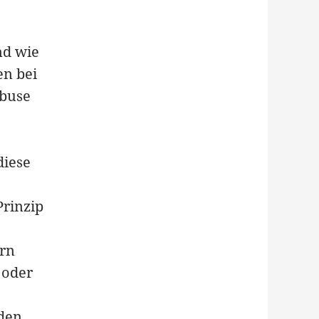
nd wie
en bei
Abuse
diese
Prinzip
arn
 oder
nden