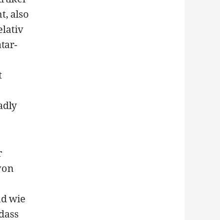
t, also
elativ
tar-
t
adly
r
von
nd wie
dass