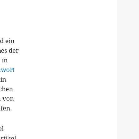
d ein
nes der
 in
hwort
 in
lchen
n von
fen.
el
rtikel