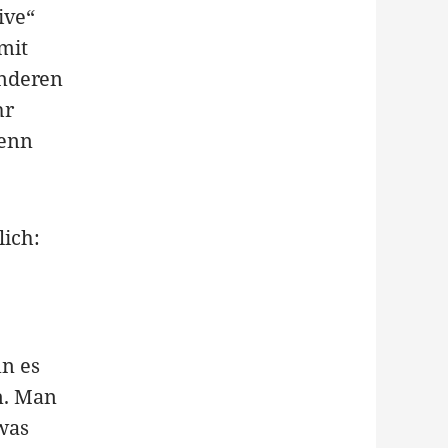
ive“
mit
anderen
hr
wenn
ich:
nn es
n. Man
 was