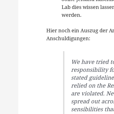
Lab dies wissen lasse
werden.
Hier noch ein Auszug der 
Anschuldigungen:
We have tried t
responsibility f
stated guidelin
relied on the R
are violated. N
spread out acros
sensibilities tha