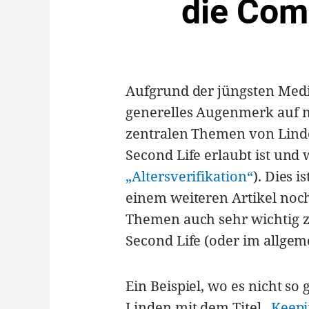
die Com
Aufgrund der jüngsten Medi
generelles Augenmerk auf nic
zentralen Themen von Linde
Second Life erlaubt ist und
„Altersverifikation“
). Dies i
einem weiteren Artikel noch
Themen auch sehr wichtig 
Second Life (oder im allge
Ein Beispiel, wo es nicht so
Linden mit dem Titel „
Keepi