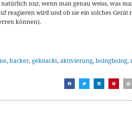
n natürlich nur, wenn man genau weiss, was man
auf reagieren wird und ob sie ein solches Gerät 
erren können).
one
,
hacker
,
geknackt
,
aktivierung
,
boingboing
,