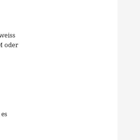
weiss
M oder
 es