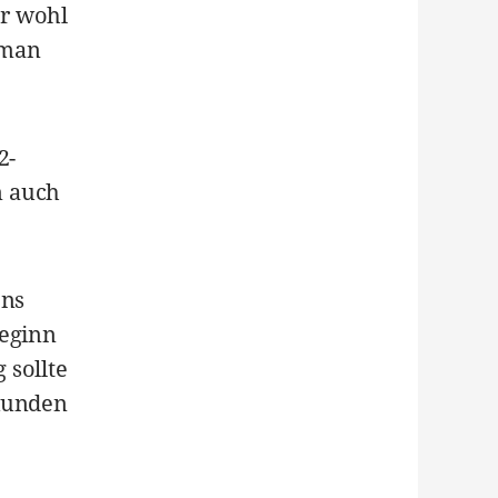
er wohl
 man
2-
n auch
ens
Beginn
 sollte
 Kunden