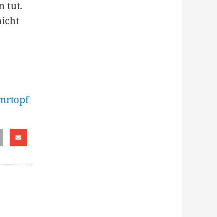
 tut.
nicht
mrtopf