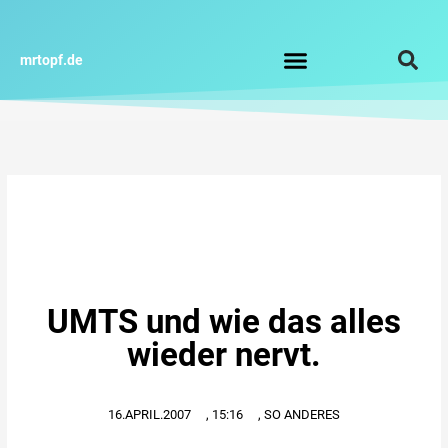
Zum
Inhalt
springen
mrtopf.de
Impressum / Datenschutz
UMTS und wie das alles
wieder nervt.
16.APRIL.2007
,
15:16
,
SO ANDERES