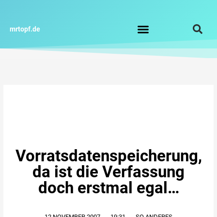
Zum
Inhalt
springen
mrtopf.de
Impressum / Datenschutz
Vorratsdatenspeicherung,
da ist die Verfassung
doch erstmal egal…
12.NOVEMBER.2007
,
19:31
,
SO ANDERES