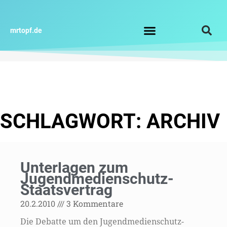
Zum
Inhalt
springen
mrtopf.de
Impressum / Datenschutz
SCHLAGWORT: ARCHIV
Unterlagen zum
Jugendmedienschutz-
Staatsvertrag
20.2.2010
3 Kommentare
Die Debatte um den Jugendmedienschutz-