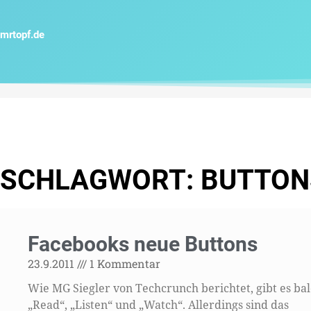
Zum
Inhalt
mrtopf.de
springen
SCHLAGWORT: BUTTON
Facebooks neue Buttons
23.9.2011
1 Kommentar
Wie MG Siegler von Techcrunch berichtet, gibt es bal
„Read“, „Listen“ und „Watch“. Allerdings sind das