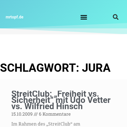
Zum
Inhalt
springen
mrtopf.de
Impressum / Datenschutz
SCHLAGWORT: JURA
StreitClub: „Freiheit vs.
Sicherheit“ mit Udo Vetter
vs. Wilfried Hinsch
15.10.2009
6 Kommentare
Im Rahmen des „StreitClub“ am