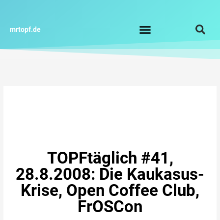
Zum
Inhalt
springen
mrtopf.de
Impressum / Datenschutz
TOPFtäglich #41,
28.8.2008: Die Kaukasus-
Krise, Open Coffee Club,
FrOSCon