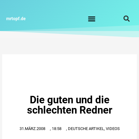
Zum
Inhalt
springen
mrtopf.de
Impressum / Datenschutz
Die guten und die
schlechten Redner
31.MÄRZ.2008
,
18:58
,
DEUTSCHE ARTIKEL
,
VIDEOS