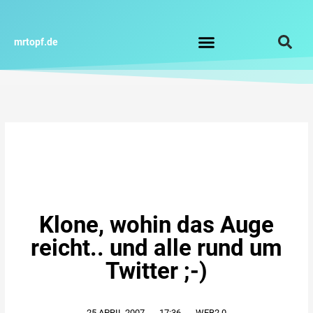
Zum
Inhalt
springen
mrtopf.de
Impressum / Datenschutz
Klone, wohin das Auge
reicht.. und alle rund um
Twitter ;-)
25.APRIL.2007
,
17:36
,
WEB2.0