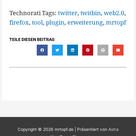
Technorati Tags:
twitter
,
twitbin
,
web2.0
,
firefox
,
tool
,
plugin
,
erweiterung
,
mrtopf
TEILE DIESEN BEITRAG
Copyright © 2026
mrtopf.de
| Präsentiert von
Astra