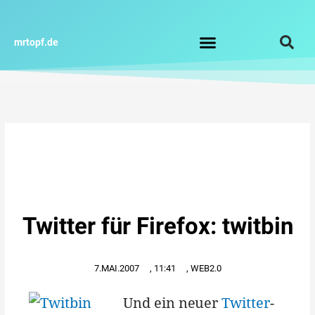
Zum
Inhalt
springen
mrtopf.de
Impressum / Datenschutz
Twitter für Firefox: twitbin
7.MAI.2007
,
11:41
,
WEB2.0
Und ein neuer
Twitter
-