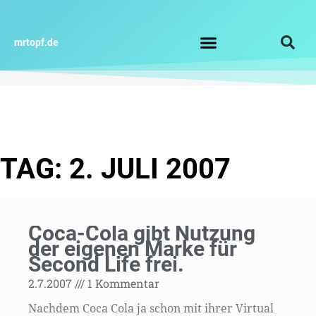
Zum
Inhalt
springen
mrtopf.de
Impressum / Datenschutz
TAG: 2. JULI 2007
Coca-Cola gibt Nutzung
der eigenen Marke für
Second Life frei.
2.7.2007
1 Kommentar
Nachdem Coca Cola ja schon mit ihrer Virtual