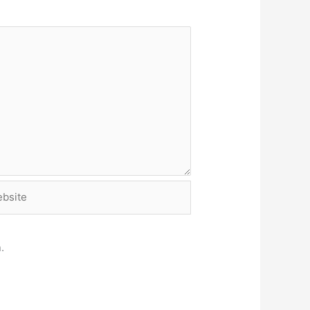
site
.