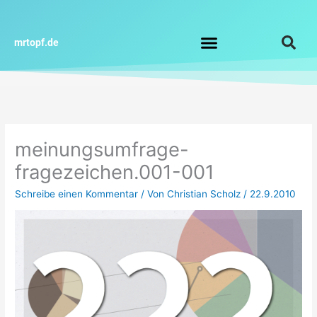
Zum
Inhalt
springen
mrtopf.de
Impressum / Datenschutz
meinungsumfrage-
fragezeichen.001-001
Schreibe einen Kommentar
/ Von
Christian Scholz
/
22.9.2010